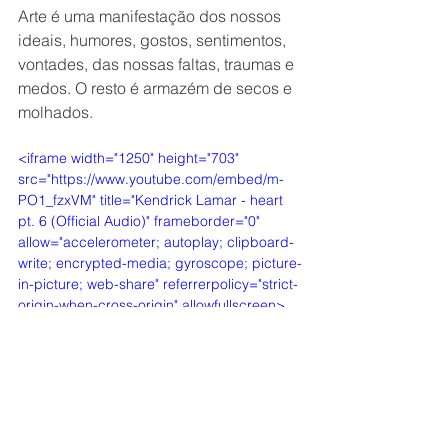
Arte é uma manifestação dos nossos 
ideais, humores, gostos, sentimentos, 
vontades, das nossas faltas, traumas e 
medos. O resto é armazém de secos e 
molhados.
<iframe width="1250" height="703" 
src="https://www.youtube.com/embed/m-
PO1_fzxVM" title="Kendrick Lamar - heart 
pt. 6 (Official Audio)" frameborder="0" 
allow="accelerometer; autoplay; clipboard-
write; encrypted-media; gyroscope; picture-
in-picture; web-share" referrerpolicy="strict-
origin-when-cross-origin" allowfullscreen>
</iframe>