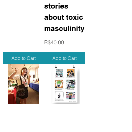
stories
about toxic
masculinity
Price
R$40.00
Add to Cart
Add to Cart
Duckling
Miracles of
Ecobag
Nature