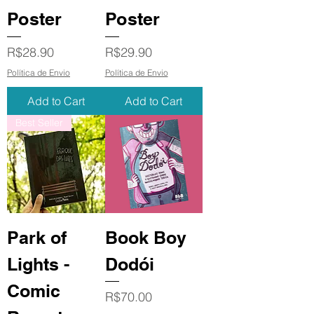
Poster
Poster
Price
Price
R$28.90
R$29.90
Política de Envio
Política de Envio
Add to Cart
Add to Cart
Best Seller
Park of
Book Boy
Lights -
Dodói
Comic
Price
R$70.00