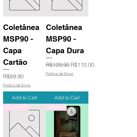
Coletânea
Coletânea
MSP90 -
MSP90 -
Capa
Capa Dura
Cartão
Regular Price
Sale Price
R$129.90
R$110.00
Política de Envio
Price
R$89.90
Política de Envio
Add to Cart
Add to Cart
Sucesso!
digital!