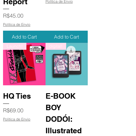
Report
Política de Envio
Price
R$45.00
Política de Envio
Add to Cart
Add to Cart
Launch!
digital!
HQ Ties
E-BOOK
BOY
Price
R$69.00
DODÓI:
Política de Envio
Illustrated