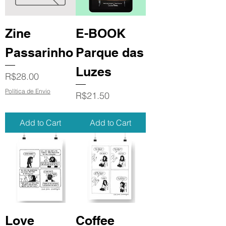
Zine
E-BOOK
Passarinho
Parque das
Luzes
Price
R$28.00
Política de Envio
Price
R$21.50
Add to Cart
Add to Cart
Love
Coffee