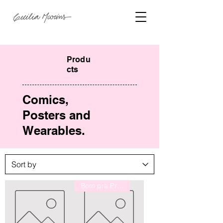
Produ
cts
Comics,
Posters and
Wearables.
Bom pra Presentear